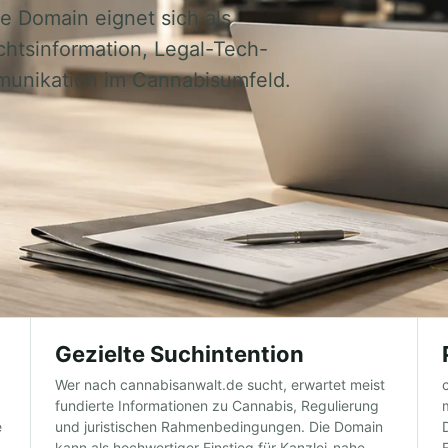
ie Domain eignet sich als
chtsinformation, Legal-Tech-
munikation im Cannabisumfeld.
Gezielte Suchintention
Wer nach cannabisanwalt.de sucht, erwartet meist
fundierte Informationen zu Cannabis, Regulierung
e
und juristischen Rahmenbedingungen. Die Domain
kann als hochwertiger Einstieg für Kanzlei-nahe