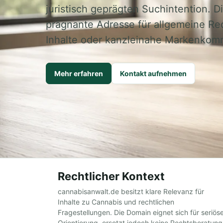
juristisch geprägten Suchintention. D
prägnante Adresse für allgemeine Re
Inhalte oder kanzleinahe Markenkom
Mehr erfahren
Kontakt aufnehmen
Rechtlicher Kontext
cannabisanwalt.de besitzt klare Relevanz für
Inhalte zu Cannabis und rechtlichen
Fragestellungen. Die Domain eignet sich für seriös
Orientierung, ersetzt jedoch keine Rechtsberatung