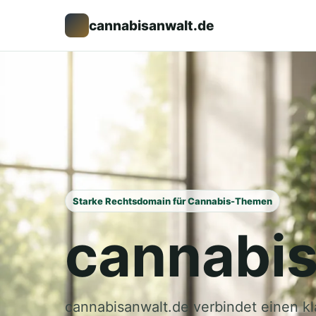
cannabisanwalt.de
Starke Rechtsdomain für Cannabis-Themen
cannabis
cannabisanwalt.de verbindet einen k