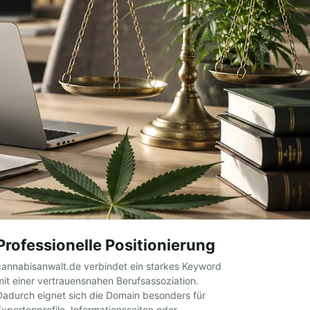
Professionelle Positionierung
cannabisanwalt.de verbindet ein starkes Keyword
mit einer vertrauensnahen Berufsassoziation.
Dadurch eignet sich die Domain besonders für
Expertenprofile, Informationsseiten oder